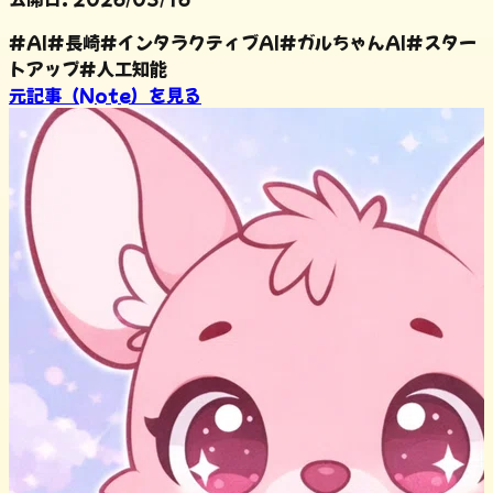
#
AI
#
長崎
#
インタラクティブAI
#
ガルちゃんAI
#
スター
トアップ
#
人工知能
元記事（Note）を見る