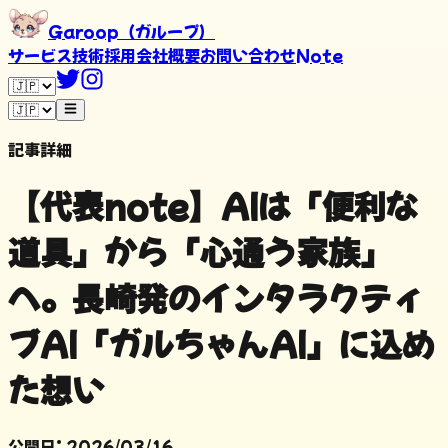
Garoop（ガループ）
サービス
技術
採用
会社概要
お問い合わせ
Note
記事詳細
【代表note】AIは「便利な
道具」から「心通う家族」
へ。長崎発のインタラクティ
ブAI「ガルちゃんAI」に込め
た想い
公開日
:
2026/03/16